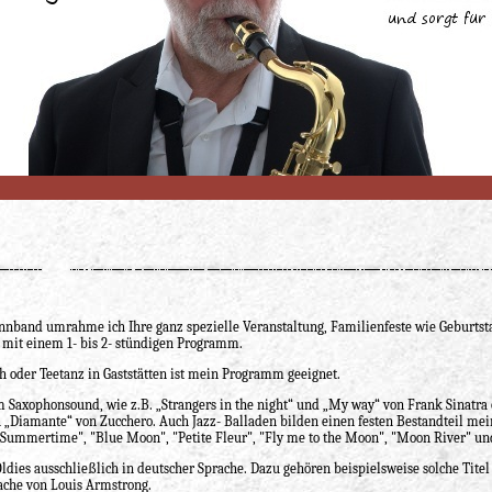
nnband umrahme ich Ihre ganz spezielle Veranstaltung, Familienfeste wie Geburtsta
 mit einem 1- bis 2- stündigen Programm.
 oder Teetanz in Gaststätten ist mein Programm geeignet.
 im Saxophonsound, wie z.B. „Strangers in the night“ und „My way“ von Frank Sinatr
h „Diamante“ von Zucchero. Auch Jazz- Balladen bilden einen festen Bestandteil m
 "Summertime", "Blue Moon", "Petite Fleur", "Fly me to the Moon", "Moon River" und
ldies ausschließlich in deutscher Sprache. Dazu gehören beispielsweise solche Tite
rache von Louis Armstrong.