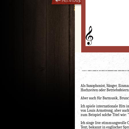
Als Saxophonist, Sänger, Einma
Hochzeiten oder Betriebsfeiern
Aber auch für Barmusik, Brunch
Ich spiele internationale Hits
von Louis Armstrong, aber auc
zum Beispiel solche Titel wie:
Ich singe live stimmungsvolle O
Text; bekannt in englischer Sp