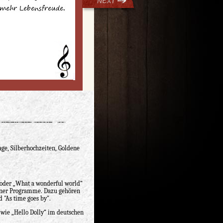
ge, Silberhochzeiten, Goldene
a oder „What a wonderful world“
einer Programme. Dazu gehören
 "As time goes by".
l wie „Hello Dolly“ im deutschen