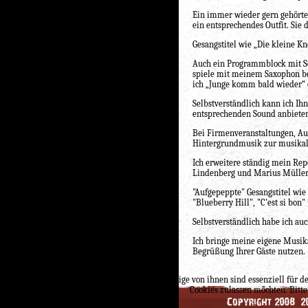
Ein immer wieder gern gehörter
ein entsprechendes Outfit. Sie 
Gesangstitel wie „Die kleine 
Auch ein Programmblock mit Se
spiele mit meinem Saxophon bek
ich „Junge komm bald wieder“ 
Selbstverständlich kann ich I
entsprechenden Sound anbiete
Bei Firmenveranstaltungen, A
Hintergrundmusik zur musika
Ich erweitere ständig mein Re
Lindenberg und Marius Müller-
"Aufgepeppte" Gesangstitel wie
"Blueberry Hill", "C'est si bon"
Selbstverständlich habe ich a
Ich bringe meine eigene Musik
Begrüßung Ihrer Gäste nutzen.
Wir nutzen Cookies auf unserer Website. Einige von ihnen sind essenziell für d
Cookies zulassen möchten. Bitte