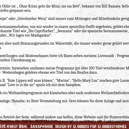
 Oldie ist: „ Ohne Krimi geht die Mimi nie ins Bett“, bekannt von Bill Ramsey. Selb
dürfen gespannt sein.
Kneipe“ oder „Griechischer Wein“ sind immer zum Mitsingen und Mitschunkeln geeig
emannsmelodien, von mir wieder in einem speziellen Outfit angeboten, gehört ebe
annte Titel wie „Die Caprifischer“, „Seemann“ oder die spanische Seemannsweise „S
oder „Wir lagen vor Madagaskar“.
hnen aber auch Stimmungsrunden im Walzertakt, die immer wieder gerne gehört w
n.
usstellungen und Modenschauen biete ich Ihnen neben meinem Livemusik - Progr
lischen Umrahmung an.
pertoire. Inzwischen umfassen meine Programme gut über 100 Titel verschiedener M
 Westernhagen gehören ebenso wie Titel von den Beatles dazu.
 z.B. "Rote Lippen soll man küssen", "Marina", "Hello Mary Lou" machen gute Laune."
 und "Love is in the air" spiele ich mit dem Saxophon.
uch ein Weihnachtsprogramm mit klassischen aber auch modernen Weihnachtslieder
anlage (Yamaha) zu Ihrer Veranstaltung mit. Gern können Sie diese Anlage und mei
en Betrieb der Seite, während andere uns helfen, diese Website und die Nutzererfahr
 beachten Sie, dass bei einer Ablehnung womöglich nicht mehr alle Funktionalitäten